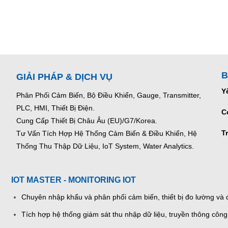
B
GIẢI PHÁP & DỊCH VỤ
Y
Phân Phối Cảm Biến, Bộ Điều Khiển, Gauge,
Transmitter,
PLC, HMI, Thiết Bị Điện.
C
Cung Cấp Thiết Bị Châu Âu (EU)/G7/Korea.
T
Tư Vấn Tích Hợp Hệ Thống Cảm Biến & Điều Khiển, Hệ
Thống Thu Thập Dữ Liệu, IoT System, Water Analytics.
IOT MASTER - MONITORING IOT
Chuyên nhập khẩu và phân phối cảm biến, thiết bị đo lường và đ
Tích hợp hệ thống giám sát thu nhập dữ liệu, truyền thông công