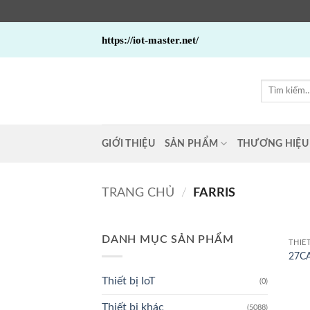
Bỏ
https://iot-master.net/
qua
nội
dung
Tìm
kiếm:
GIỚI THIỆU
SẢN PHẨM
THƯƠNG HIỆU
TRANG CHỦ
/
FARRIS
DANH MỤC SẢN PHẨM
THIẾ
27CA
Thiết bị IoT
(0)
Thiết bị khác
(5088)