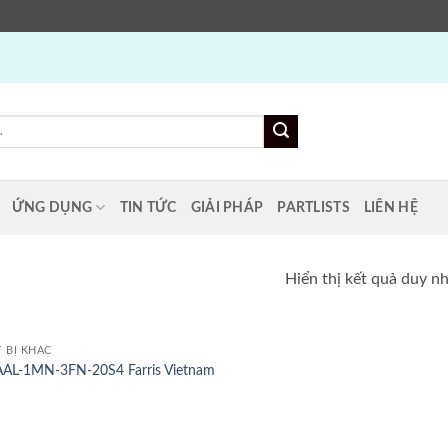
ỨNG DỤNG
TIN TỨC
GIẢI PHÁP
PARTLISTS
LIÊN HỆ
Hiển thị kết quả duy n
T BỊ KHÁC
AL-1MN-3FN-20S4 Farris Vietnam