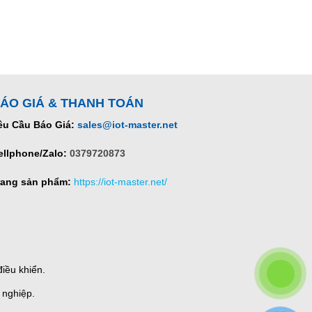
ÁO GIÁ & THANH TOÁN
êu Cầu Báo Giá:
sales@iot-master.net
ellphone/Zalo:
0379720873
rang sản phẩm:
https://iot-master.net/
iều khiển.
 nghiệp.