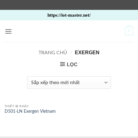
Bỏ
https://iot-master.net/
qua
nội
0
dung
EXERGEN
TRANG CHỦ
/
LỌC
THIẾT BỊ KHÁC
D501-LN Exergen Vietnam