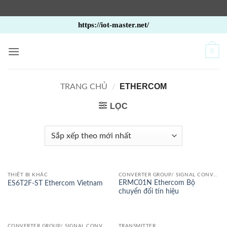
Bỏ
https://iot-master.net/
qua
nội
0
dung
ETHERCOM
TRANG CHỦ
/
LỌC
THIẾT BỊ KHÁC
CONVERTER GROUP/ SIGNAL CONVERTER
ERMC01N Ethercom Bộ
ES6T2F-ST Ethercom Vietnam
chuyển đổi tín hiệu
CONVERTER GROUP/ SIGNAL CONVERTER
TRANSMITTER