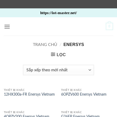
Bỏ
https://iot-master.net/
qua
nội
0
dung
ENERSYS
TRANG CHỦ
/
LỌC
THIẾT BỊ KHÁC
THIẾT BỊ KHÁC
12HX300a-FR Enersys Vietnam
6OPZV600 Enersys Vietnam
THIẾT BỊ KHÁC
THIẾT BỊ KHÁC
4OPZV200 Enersys Vietnam
G26EP Enersys Vietnam