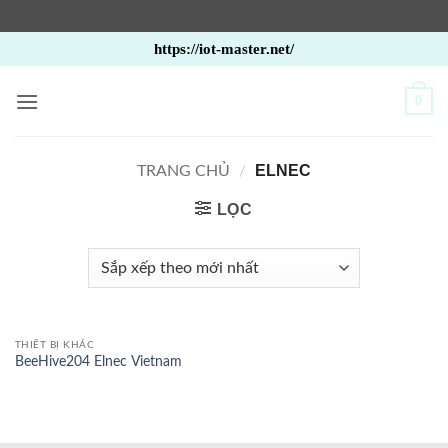
Bỏ
https://iot-master.net/
qua
nội
0
dung
ELNEC
TRANG CHỦ
/
LỌC
THIẾT BỊ KHÁC
BeeHive204 Elnec Vietnam