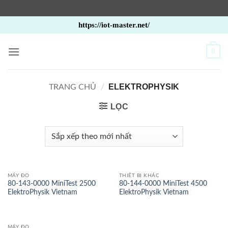
Bỏ
https://iot-master.net/
qua
nội
0
dung
ELEKTROPHYSIK
TRANG CHỦ
/
LỌC
MÁY ĐO
THIẾT BỊ KHÁC
80-143-0000 MiniTest 2500
80-144-0000 MiniTest 4500
ElektroPhysik Vietnam
ElektroPhysik Vietnam
MÁY ĐO