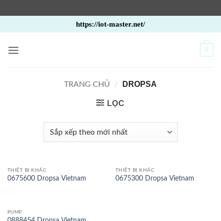
Bỏ
https://iot-master.net/
qua
nội
0
dung
DROPSA
TRANG CHỦ
/
LỌC
THIẾT BỊ KHÁC
THIẾT BỊ KHÁC
0675600 Dropsa Vietnam
0675300 Dropsa Vietnam
PUMP
0888454 Dropsa Vietnam