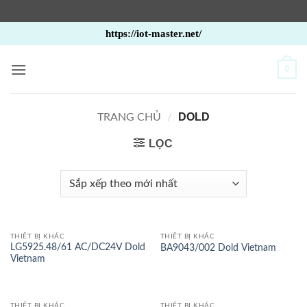
Bỏ
https://iot-master.net/
qua
nội
0
dung
DOLD
TRANG CHỦ
/
LỌC
THIẾT BỊ KHÁC
THIẾT BỊ KHÁC
LG5925.48/61 AC/DC24V Dold
BA9043/002 Dold Vietnam
Vietnam
THIẾT BỊ KHÁC
THIẾT BỊ KHÁC