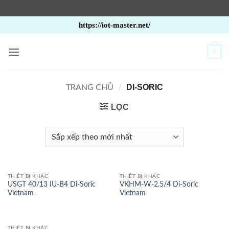
Bỏ
https://iot-master.net/
qua
nội
0
dung
DI-SORIC
TRANG CHỦ
/
LỌC
THIẾT BỊ KHÁC
THIẾT BỊ KHÁC
USGT 40/13 IU-B4 Di-Soric
VKHM-W-2.5/4 Di-Soric
Vietnam
Vietnam
THIẾT BỊ KHÁC