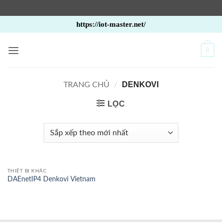
Bỏ
https://iot-master.net/
qua
nội
0
dung
DENKOVI
TRANG CHỦ
/
LỌC
THIẾT BỊ KHÁC
DAEnetIP4 Denkovi Vietnam