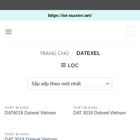
Bỏ
https://iot-master.net/
qua
nội
0
dung
DATEXEL
TRANG CHỦ
/
LỌC
THIẾT BỊ KHÁC
THIẾT BỊ KHÁC
DAT8018 Datexel Vietnam
DAT 3018 Datexel Vietnam
THIẾT BỊ KHÁC
DAT 3019 Datexel Vietnam