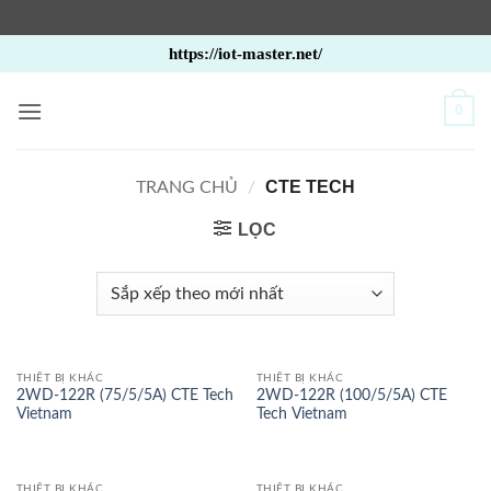
Bỏ
https://iot-master.net/
qua
nội
0
dung
CTE TECH
TRANG CHỦ
/
LỌC
THIẾT BỊ KHÁC
THIẾT BỊ KHÁC
2WD-122R (75/5/5A) CTE Tech
2WD-122R (100/5/5A) CTE
Vietnam
Tech Vietnam
THIẾT BỊ KHÁC
THIẾT BỊ KHÁC