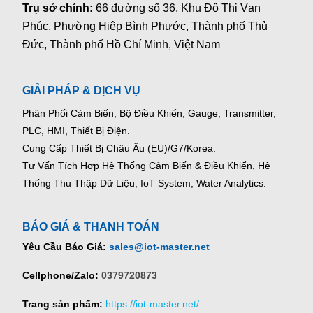
Trụ sở chính:
66 đường số 36, Khu Đô Thị Vạn
Phúc, Phường Hiệp Bình Phước, Thành phố Thủ
Đức, Thành phố Hồ Chí Minh, Việt Nam
GIẢI PHÁP & DỊCH VỤ
Phân Phối Cảm Biến, Bộ Điều Khiển, Gauge,
Transmitter,
PLC, HMI, Thiết Bị Điện.
Cung Cấp Thiết Bị Châu Âu (EU)/G7/Korea.
Tư Vấn Tích Hợp Hệ Thống Cảm Biến & Điều Khiển, Hệ
Thống Thu Thập Dữ Liệu, IoT System, Water Analytics.
BÁO GIÁ & THANH TOÁN
Yêu Cầu Báo Giá:
sales@iot-master.net
Cellphone/Zalo:
0379720873
Trang sản phẩm:
https://iot-master.net/