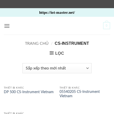
Bỏ
https://iot-master.net/
qua
nội
0
dung
CS-INSTRUMENT
TRANG CHỦ
/
LỌC
THIẾT BỊ KHÁC
THIẾT BỊ KHÁC
05540205 CS-Instrument
DP 500 CS-Instrument Vietnam
Vietnam
THIẾT BỊ KHÁC