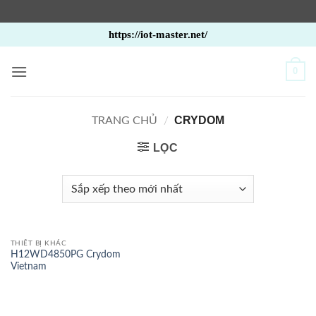
Bỏ
https://iot-master.net/
qua
nội
0
dung
CRYDOM
TRANG CHỦ
/
LỌC
THIẾT BỊ KHÁC
H12WD4850PG Crydom
Vietnam