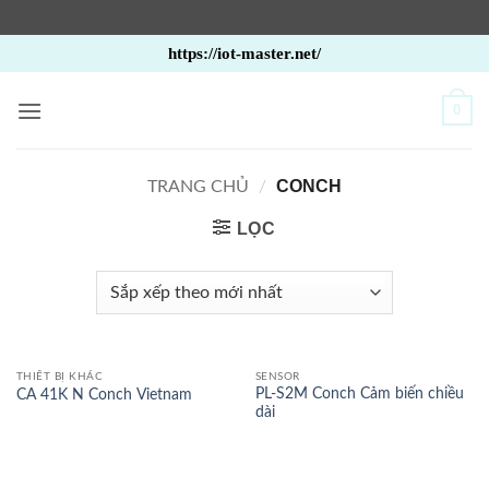
Bỏ
https://iot-master.net/
qua
nội
0
dung
CONCH
TRANG CHỦ
/
LỌC
THIẾT BỊ KHÁC
SENSOR
PL-S2M Conch Cảm biến chiều
CA 41K N Conch Vietnam
dài