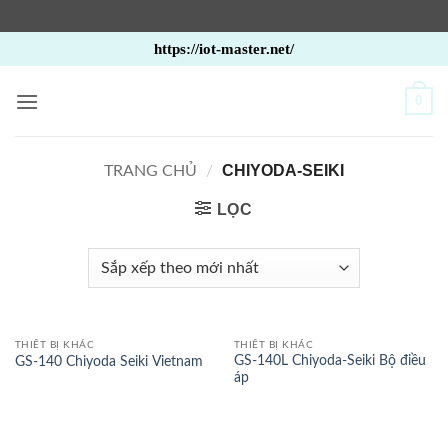
Bỏ
https://iot-master.net/
qua
nội
0
dung
CHIYODA-SEIKI
TRANG CHỦ
/
LỌC
THIẾT BỊ KHÁC
THIẾT BỊ KHÁC
GS-140L Chiyoda-Seiki Bộ điều
GS-140 Chiyoda Seiki Vietnam
áp