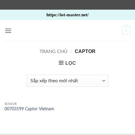
Bỏ
https://iot-master.net/
qua
nội
0
dung
CAPTOR
TRANG CHỦ
/
LỌC
SENSOR
00703199 Captor Vietnam