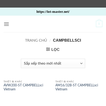
Bỏ
https://iot-master.net/
qua
nội
0
dung
CAMPBELLSCI
TRANG CHỦ
/
LỌC
THIẾT BỊ KHÁC
THIẾT BỊ KHÁC
AVW200-ST CAMPBELLsci
AM16/32B-ST CAMPBELLsci
Vietnam
Vietnam