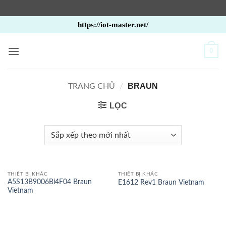
Bỏ
https://iot-master.net/
qua
nội
0
dung
BRAUN
TRANG CHỦ
/
LỌC
THIẾT BỊ KHÁC
THIẾT BỊ KHÁC
A5S13B9006Bi4F04 Braun
E1612 Rev1 Braun Vietnam
Vietnam