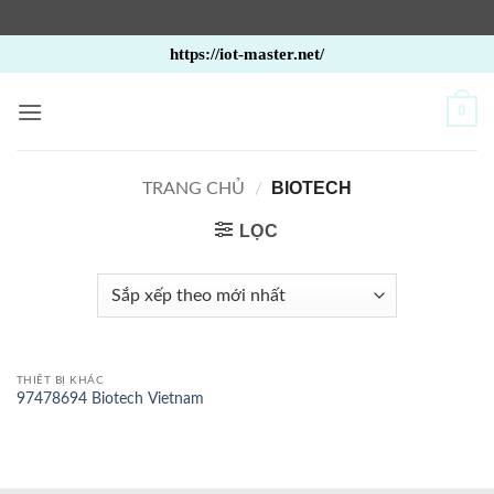
Bỏ
https://iot-master.net/
qua
nội
0
dung
BIOTECH
TRANG CHỦ
/
LỌC
THIẾT BỊ KHÁC
97478694 Biotech Vietnam