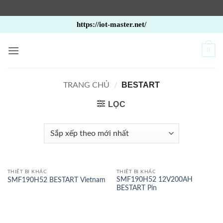
Bỏ
https://iot-master.net/
qua
nội
0
dung
BESTART
TRANG CHỦ
/
LỌC
THIẾT BỊ KHÁC
THIẾT BỊ KHÁC
SMF190H52 12V200AH
SMF190H52 BESTART Vietnam
BESTART Pin