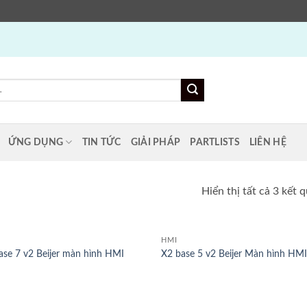
ỨNG DỤNG
TIN TỨC
GIẢI PHÁP
PARTLISTS
LIÊN HỆ
Hiển thị tất cả 3 kết 
HMI
ase 7 v2 Beijer màn hình HMI
X2 base 5 v2 Beijer Màn hình HM