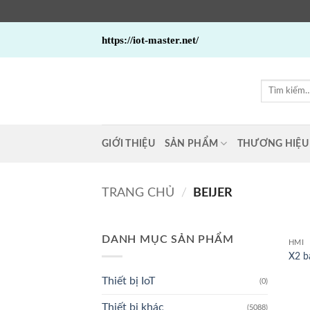
Bỏ
https://iot-master.net/
qua
nội
dung
Tìm
kiếm:
GIỚI THIỆU
SẢN PHẨM
THƯƠNG HIỆU
TRANG CHỦ
/
BEIJER
DANH MỤC SẢN PHẨM
HMI
X2 b
Thiết bị IoT
(0)
Thiết bị khác
(5088)