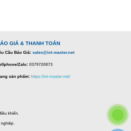
ÁO GIÁ & THANH TOÁN
êu Cầu Báo Giá:
sales@iot-master.net
ellphone/Zalo:
0379720873
rang sản phẩm:
https://iot-master.net/
iều khiển.
 nghiệp.