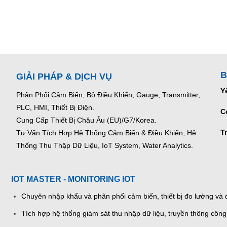
B
GIẢI PHÁP & DỊCH VỤ
Y
Phân Phối Cảm Biến, Bộ Điều Khiển, Gauge,
Transmitter,
PLC, HMI, Thiết Bị Điện.
C
Cung Cấp Thiết Bị Châu Âu (EU)/G7/Korea.
T
Tư Vấn Tích Hợp Hệ Thống Cảm Biến & Điều Khiển, Hệ
Thống Thu Thập Dữ Liệu, IoT System, Water Analytics.
IOT MASTER - MONITORING IOT
Chuyên nhập khẩu và phân phối cảm biến, thiết bị đo lường và đ
Tích hợp hệ thống giám sát thu nhập dữ liệu, truyền thông công