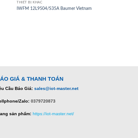
THIẾT BỊ KHÁC
IWFM 12L9504/S35A Baumer Vietnam
ÁO GIÁ & THANH TOÁN
êu Cầu Báo Giá:
sales@iot-master.net
ellphone/Zalo:
0379720873
rang sản phẩm:
https://iot-master.net/