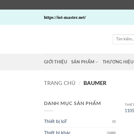
Bỏ
https://iot-master.net/
qua
nội
dung
Tìm
kiếm:
GIỚI THIỆU
SẢN PHẨM
THƯƠNG HIỆU
TRANG CHỦ
/
BAUMER
DANH MỤC SẢN PHẨM
THIẾ
1105
Thiết bị IoT
(0)
Thiết bị khác
(5088)