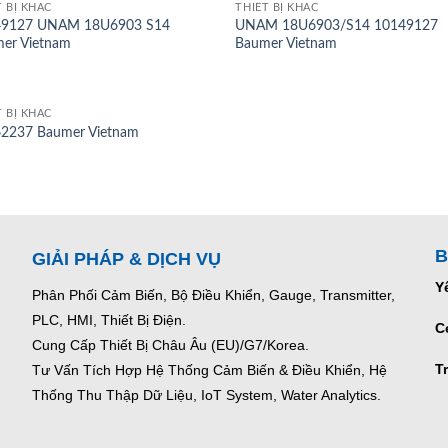
T BỊ KHÁC
THIẾT BỊ KHÁC
49127 UNAM 18U6903 S14
UNAM 18U6903/S14 10149127
er Vietnam
Baumer Vietnam
T BỊ KHÁC
2237 Baumer Vietnam
B
GIẢI PHÁP & DỊCH VỤ
Y
Phân Phối Cảm Biến, Bộ Điều Khiển, Gauge,
Transmitter,
PLC, HMI, Thiết Bị Điện.
C
Cung Cấp Thiết Bị Châu Âu (EU)/G7/Korea.
T
Tư Vấn Tích Hợp Hệ Thống Cảm Biến & Điều Khiển, Hệ
Thống Thu Thập Dữ Liệu, IoT System, Water Analytics.