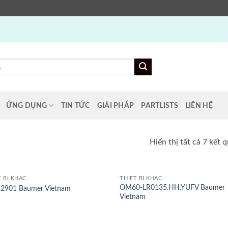
ỨNG DỤNG
TIN TỨC
GIẢI PHÁP
PARTLISTS
LIÊN HỆ
Hiển thị tất cả 7 kết 
T BỊ KHÁC
THIẾT BỊ KHÁC
OM60-LR0135.HH.YUFV Baumer
2901 Baumer Vietnam
Vietnam