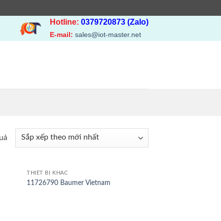
Hotline:
0379720873 (Zalo)
E-mail:
sales@iot-master.net
Đã
quả
sắp
xếp
theo
THIẾT BỊ KHÁC
11726790 Baumer Vietnam
mới
nhất