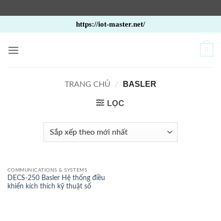
Bỏ
https://iot-master.net/
qua
nội
0
dung
BASLER
TRANG CHỦ
/
LỌC
COMMUNICATIONS & SYSTEMS
DECS-250 Basler Hệ thống điều
khiển kích thích kỹ thuật số