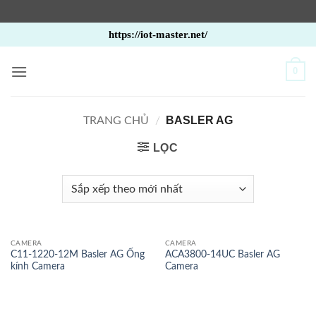
Bỏ
https://iot-master.net/
qua
nội
0
dung
BASLER AG
TRANG CHỦ
/
LỌC
CAMERA
CAMERA
C11-1220-12M Basler AG Ống
ACA3800-14UC Basler AG
kính Camera
Camera