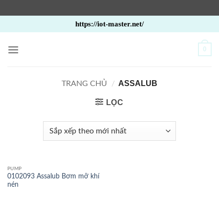
Bỏ
https://iot-master.net/
qua
nội
0
dung
ASSALUB
TRANG CHỦ
/
LỌC
PUMP
0102093 Assalub Bơm mỡ khí
nén