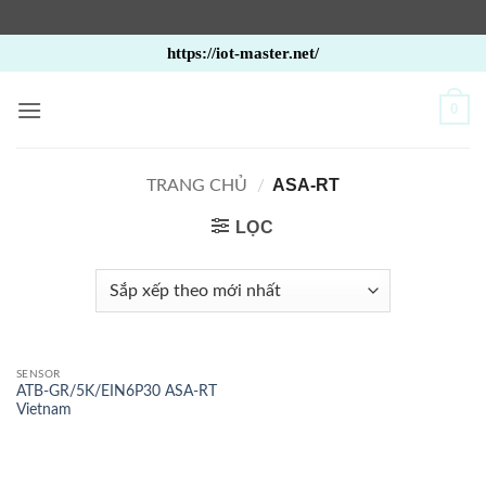
Bỏ
https://iot-master.net/
qua
nội
0
dung
ASA-RT
TRANG CHỦ
/
LỌC
SENSOR
ATB-GR/5K/EIN6P30 ASA-RT
Vietnam