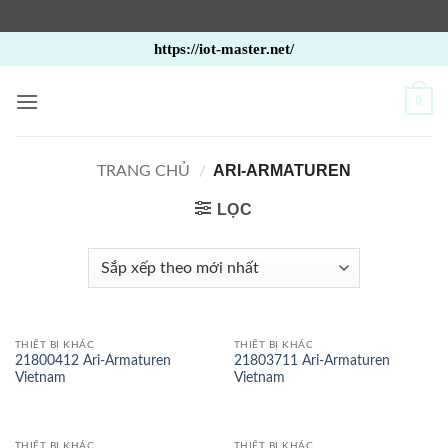
Bỏ
https://iot-master.net/
qua
nội
0
dung
ARI-ARMATUREN
TRANG CHỦ
/
LỌC
THIẾT BỊ KHÁC
THIẾT BỊ KHÁC
21800412 Ari-Armaturen
21803711 Ari-Armaturen
Vietnam
Vietnam
THIẾT BỊ KHÁC
THIẾT BỊ KHÁC