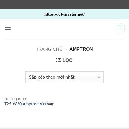
Bỏ
https://iot-master.net/
qua
nội
0
dung
AMPTRON
TRANG CHỦ
/
LỌC
THIẾT BỊ KHÁC
T25-W30 Amptron Vietnam