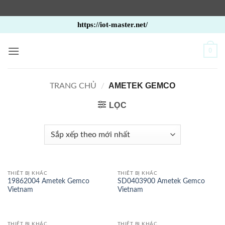
Bỏ
https://iot-master.net/
qua
nội
0
dung
AMETEK GEMCO
TRANG CHỦ
/
LỌC
THIẾT BỊ KHÁC
THIẾT BỊ KHÁC
19862004 Ametek Gemco
SD0403900 Ametek Gemco
Vietnam
Vietnam
THIẾT BỊ KHÁC
THIẾT BỊ KHÁC