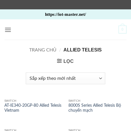
Bỏ
https://iot-master.net/
qua
nội
0
dung
ALLIED TELESIS
TRANG CHỦ
/
LỌC
SWITCH
SWITCH
AT-IE340-20GP-80 Allied Telesis
8000S Series Allied Telesis Bộ
Vietnam
chuyển mạch
SWITCH
SWITCH