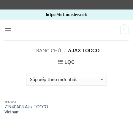
Bỏ
https://iot-master.net/
qua
nội
0
dung
AJAX TOCCO
TRANG CHỦ
/
LỌC
SENSOR
71940A03 Ajax TOCCO
Vietnam