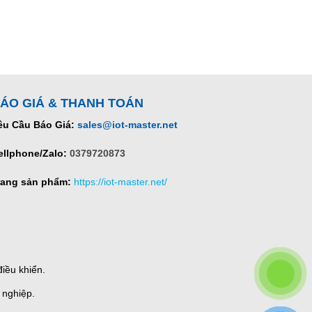
ÁO GIÁ & THANH TOÁN
êu Cầu Báo Giá:
sales@iot-master.net
ellphone/Zalo:
0379720873
rang sản phẩm:
https://iot-master.net/
iều khiển.
 nghiệp.