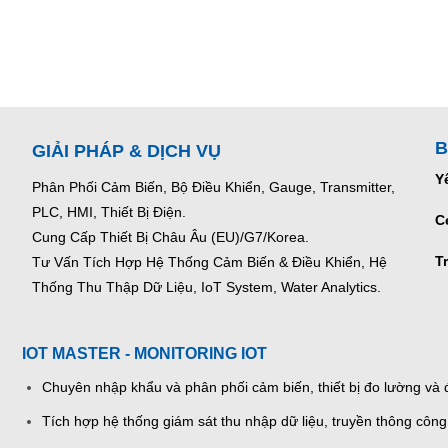
B
GIẢI PHÁP & DỊCH VỤ
Y
Phân Phối Cảm Biến, Bộ Điều Khiển, Gauge,
Transmitter,
PLC, HMI, Thiết Bị Điện.
C
Cung Cấp Thiết Bị Châu Âu (EU)/G7/Korea.
T
Tư Vấn Tích Hợp Hệ Thống Cảm Biến & Điều Khiển, Hệ
Thống Thu Thập Dữ Liệu, IoT System, Water Analytics.
IOT MASTER - MONITORING IOT
Chuyên nhập khẩu và phân phối cảm biến, thiết bị đo lường và đ
Tích hợp hệ thống giám sát thu nhập dữ liệu, truyền thông công