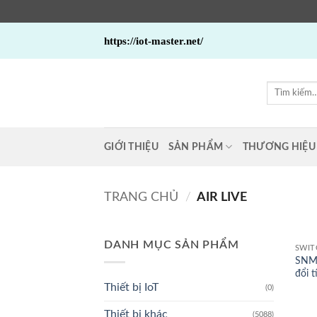
Bỏ
https://iot-master.net/
qua
nội
dung
Tìm
kiếm:
GIỚI THIỆU
SẢN PHẨM
THƯƠNG HIỆU
TRANG CHỦ
/
AIR LIVE
DANH MỤC SẢN PHẨM
SWIT
SNMP
đổi t
Thiết bị IoT
(0)
Thiết bị khác
(5088)