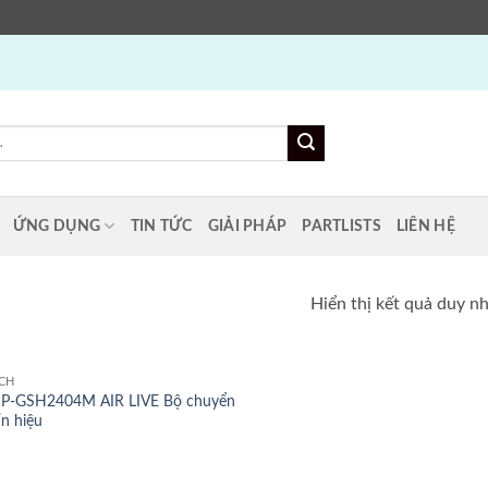
ỨNG DỤNG
TIN TỨC
GIẢI PHÁP
PARTLISTS
LIÊN HỆ
Hiển thị kết quả duy n
CH
-GSH2404M AIR LIVE Bộ chuyển
ín hiệu