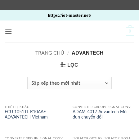
Bỏ
https://iot-master.net/
qua
nội
0
dung
ADVANTECH
TRANG CHỦ
/
LỌC
THIẾT BỊ KHÁC
CONVERTER GROUP/ SIGNAL CONVERTER
ECU 1051TL R10AAE
ADAM-4017 Advantech Mô
ADVANTECH Vietnam
đun chuyển đổi
CONVERTER GROUP/ SIGNAL CONVERTER
ISOLATOR GROUP/ ISOLATOR SIGNAL