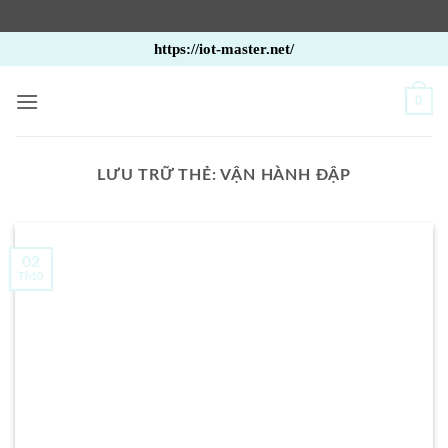
Bỏ
https://iot-master.net/
qua
nội
0
dung
LƯU TRỮ THẺ:
VẬN HÀNH ĐẬP
02
Th10