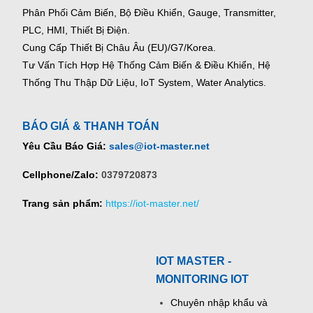
Phân Phối Cảm Biến, Bộ Điều Khiển, Gauge,
Transmitter,
PLC, HMI, Thiết Bị Điện.
Cung Cấp Thiết Bị Châu Âu (EU)/G7/Korea.
Tư Vấn Tích Hợp Hệ Thống Cảm Biến & Điều Khiển, Hệ
Thống Thu Thập Dữ Liệu, IoT System, Water Analytics.
BÁO GIÁ & THANH TOÁN
Yêu Cầu Báo Giá:
sales@iot-master.net
Cellphone/Zalo:
0379720873
Trang sản phẩm:
https://iot-master.net/
IOT MASTER -
MONITORING IOT
Chuyên nhập khẩu và