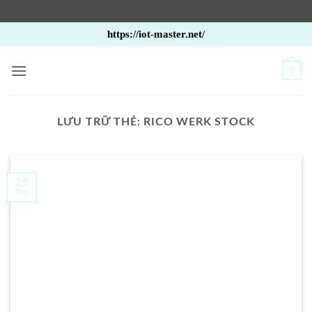
Bỏ
https://iot-master.net/
qua
nội
0
dung
LƯU TRỮ THẺ:
RICO WERK STOCK
25
Th3