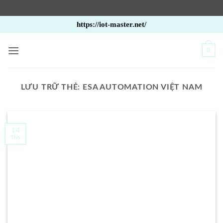
Bỏ
https://iot-master.net/
qua
nội
0
dung
LƯU TRỮ THẺ:
ESA AUTOMATION VIỆT NAM
14
Th6