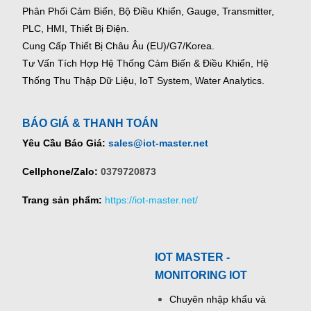
Phân Phối Cảm Biến, Bộ Điều Khiển, Gauge,
Transmitter,
PLC, HMI, Thiết Bị Điện.
Cung Cấp Thiết Bị Châu Âu (EU)/G7/Korea.
Tư Vấn Tích Hợp Hệ Thống Cảm Biến & Điều Khiển, Hệ
Thống Thu Thập Dữ Liệu, IoT System, Water Analytics.
BÁO GIÁ & THANH TOÁN
Yêu Cầu Báo Giá:
sales@iot-master.net
Cellphone/Zalo:
0379720873
Trang sản phẩm:
https://iot-master.net/
IOT MASTER -
MONITORING IOT
Chuyên nhập khẩu và