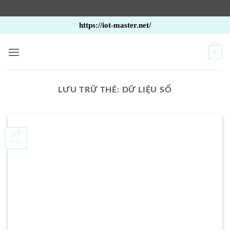
Bỏ
https://iot-master.net/
qua
nội
0
dung
LƯU TRỮ THẺ:
DỮ LIỆU SỐ
07
Th3