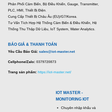
Phân Phối Cảm Biến, Bộ Điều Khiển, Gauge,
Transmitter,
PLC, HMI, Thiết Bị Điện.
Cung Cấp Thiết Bị Châu Âu (EU)/G7/Korea.
Tư Vấn Tích Hợp Hệ Thống Cảm Biến & Điều Khiển, Hệ
Thống Thu Thập Dữ Liệu, IoT System, Water Analytics.
BÁO GIÁ & THANH TOÁN
Yêu Cầu Báo Giá:
sales@iot-master.net
Cellphone/Zalo:
0379720873
Trang sản phẩm:
https://iot-master.net/
IOT MASTER -
MONITORING IOT
Chuyên nhập khẩu và