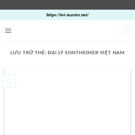
Bỏ
https://iot-master.net/
qua
nội
0
dung
LƯU TRỮ THẺ:
ĐẠI LÝ SONTHEIMER VIỆT NAM
15
Th8