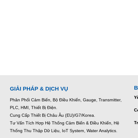
B
GIẢI PHÁP & DỊCH VỤ
Y
Phân Phối Cảm Biến, Bộ Điều Khiển, Gauge,
Transmitter,
PLC, HMI, Thiết Bị Điện.
C
Cung Cấp Thiết Bị Châu Âu (EU)/G7/Korea.
T
Tư Vấn Tích Hợp Hệ Thống Cảm Biến & Điều Khiển, Hệ
Thống Thu Thập Dữ Liệu, IoT System, Water Analytics.