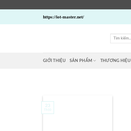
Bỏ
https://iot-master.net/
qua
nội
dung
Tìm
kiếm:
GIỚI THIỆU
SẢN PHẨM
THƯƠNG HIỆU
23
Th10