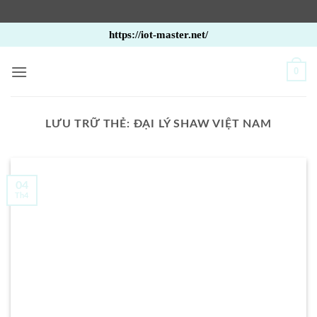
Bỏ
https://iot-master.net/
qua
nội
0
dung
LƯU TRỮ THẺ:
ĐẠI LÝ SHAW VIỆT NAM
04
Th4