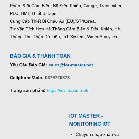
Phân Phối Cảm Biến, Bộ Điều Khiển, Gauge,
Transmitter,
PLC, HMI, Thiết Bị Điện.
Cung Cấp Thiết Bị Châu Âu (EU)/G7/Korea.
Tư Vấn Tích Hợp Hệ Thống Cảm Biến & Điều Khiển, Hệ
Thống Thu Thập Dữ Liệu, IoT System, Water Analytics.
BÁO GIÁ & THANH TOÁN
Yêu Cầu Báo Giá:
sales@iot-master.net
Cellphone/Zalo:
0379720873
Trang sản phẩm:
https://iot-master.net/
IOT MASTER -
MONITORING IOT
Chuyên nhập khẩu và