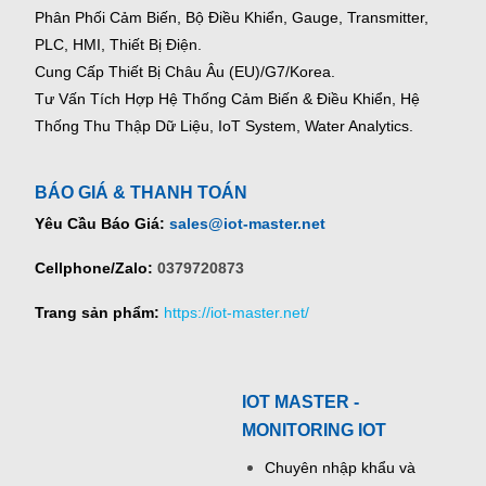
Phân Phối Cảm Biến, Bộ Điều Khiển, Gauge,
Transmitter,
PLC, HMI, Thiết Bị Điện.
Cung Cấp Thiết Bị Châu Âu (EU)/G7/Korea.
Tư Vấn Tích Hợp Hệ Thống Cảm Biến & Điều Khiển, Hệ
Thống Thu Thập Dữ Liệu, IoT System, Water Analytics.
BÁO GIÁ & THANH TOÁN
Yêu Cầu Báo Giá:
sales@iot-master.net
Cellphone/Zalo:
0379720873
Trang sản phẩm:
https://iot-master.net/
IOT MASTER -
MONITORING IOT
Chuyên nhập khẩu và