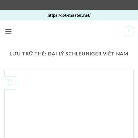
Bỏ
https://iot-master.net/
qua
nội
0
dung
LƯU TRỮ THẺ:
ĐẠI LÝ SCHLEUNIGER VIỆT NAM
13
Th10