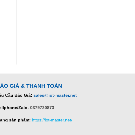
ÁO GIÁ & THANH TOÁN
êu Cầu Báo Giá:
sales@iot-master.net
ellphone/Zalo:
0379720873
rang sản phẩm:
https://iot-master.net/