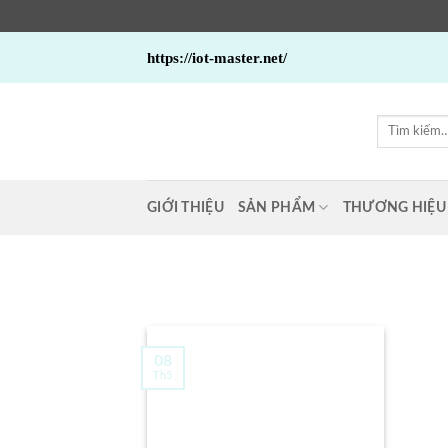
Bỏ
https://iot-master.net/
qua
nội
dung
Tìm
kiếm:
GIỚI THIỆU
SẢN PHẨM
THƯƠNG HIỆU
08
Th5