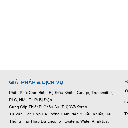
B
GIẢI PHÁP & DỊCH VỤ
Y
Phân Phối Cảm Biến, Bộ Điều Khiển, Gauge,
Transmitter,
PLC, HMI, Thiết Bị Điện.
C
Cung Cấp Thiết Bị Châu Âu (EU)/G7/Korea.
T
Tư Vấn Tích Hợp Hệ Thống Cảm Biến & Điều Khiển, Hệ
Thống Thu Thập Dữ Liệu, IoT System, Water Analytics.