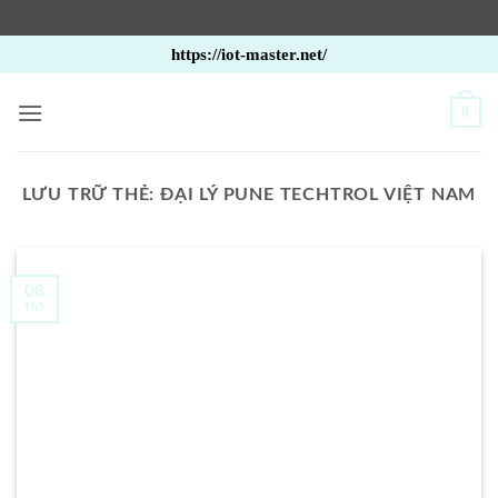
Bỏ
https://iot-master.net/
qua
nội
0
dung
LƯU TRỮ THẺ:
ĐẠI LÝ PUNE TECHTROL VIỆT NAM
08
Th5