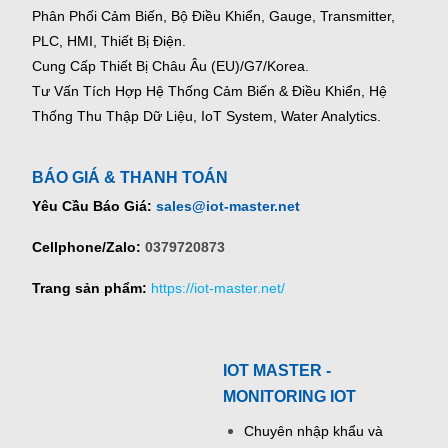
Phân Phối Cảm Biến, Bộ Điều Khiển, Gauge,
Transmitter,
PLC, HMI, Thiết Bị Điện.
Cung Cấp Thiết Bị Châu Âu (EU)/G7/Korea.
Tư Vấn Tích Hợp Hệ Thống Cảm Biến & Điều Khiển, Hệ
Thống Thu Thập Dữ Liệu, IoT System, Water Analytics.
BÁO GIÁ & THANH TOÁN
Yêu Cầu Báo Giá:
sales@iot-master.net
Cellphone/Zalo:
0379720873
Trang sản phẩm:
https://iot-master.net/
IOT MASTER -
MONITORING IOT
Chuyên nhập khẩu và