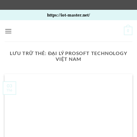
Bỏ
https://iot-master.net/
qua
nội
0
dung
LƯU TRỮ THẺ:
ĐẠI LÝ PROSOFT TECHNOLOGY
VIỆT NAM
03
Th6