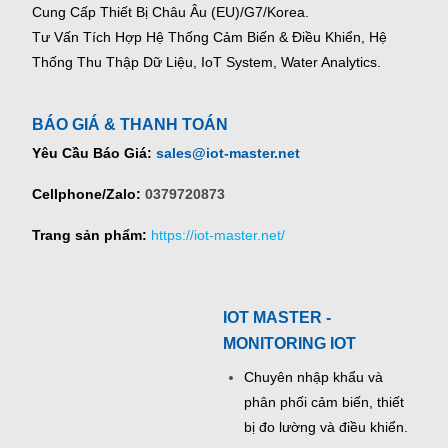
Cung Cấp Thiết Bị Châu Âu (EU)/G7/Korea.
Tư Vấn Tích Hợp Hệ Thống Cảm Biến & Điều Khiển, Hệ
Thống Thu Thập Dữ Liệu, IoT System, Water Analytics.
BÁO GIÁ & THANH TOÁN
Yêu Cầu Báo Giá:
sales@iot-master.net
Cellphone/Zalo:
0379720873
Trang sản phẩm:
https://iot-master.net/
IOT MASTER -
MONITORING IOT
Chuyên nhập khẩu và
phân phối cảm biến, thiết
bị đo lường và điều khiển.