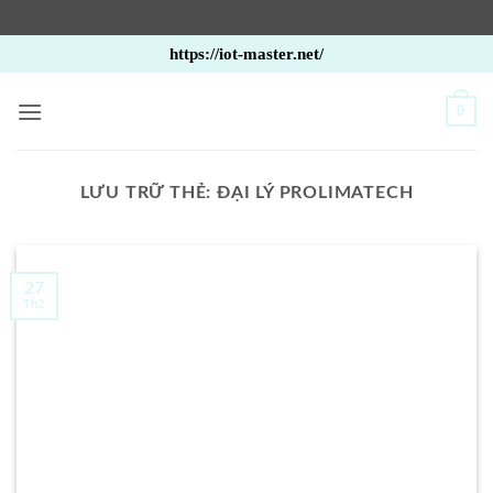
Bỏ
https://iot-master.net/
qua
nội
0
dung
LƯU TRỮ THẺ:
ĐẠI LÝ PROLIMATECH
27
Th2