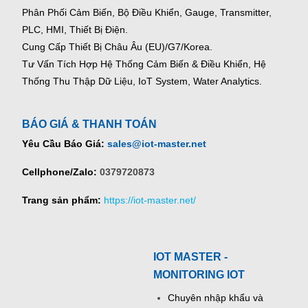
Phân Phối Cảm Biến, Bộ Điều Khiển, Gauge,
Transmitter,
PLC, HMI, Thiết Bị Điện.
Cung Cấp Thiết Bị Châu Âu (EU)/G7/Korea.
Tư Vấn Tích Hợp Hệ Thống Cảm Biến & Điều Khiển, Hệ
Thống Thu Thập Dữ Liệu, IoT System, Water Analytics.
BÁO GIÁ & THANH TOÁN
Yêu Cầu Báo Giá:
sales@iot-master.net
Cellphone/Zalo:
0379720873
Trang sản phẩm:
https://iot-master.net/
IOT MASTER -
MONITORING IOT
Chuyên nhập khẩu và