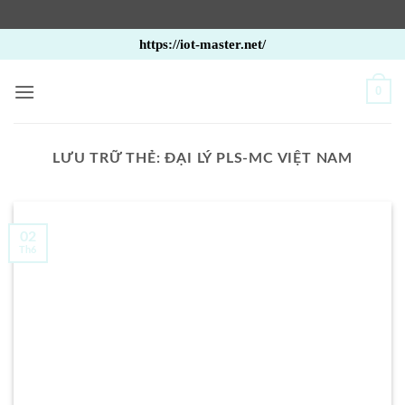
Bỏ
https://iot-master.net/
qua
nội
0
dung
LƯU TRỮ THẺ:
ĐẠI LÝ PLS-MC VIỆT NAM
02
Th6