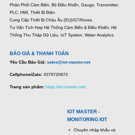
Phân Phối Cảm Biến, Bộ Điều Khiển, Gauge,
Transmitter,
PLC, HMI, Thiết Bị Điện.
Cung Cấp Thiết Bị Châu Âu (EU)/G7/Korea.
Tư Vấn Tích Hợp Hệ Thống Cảm Biến & Điều Khiển, Hệ
Thống Thu Thập Dữ Liệu, IoT System, Water Analytics.
BÁO GIÁ & THANH TOÁN
Yêu Cầu Báo Giá:
sales@iot-master.net
Cellphone/Zalo:
0379720873
Trang sản phẩm:
https://iot-master.net/
IOT MASTER -
MONITORING IOT
Chuyên nhập khẩu và