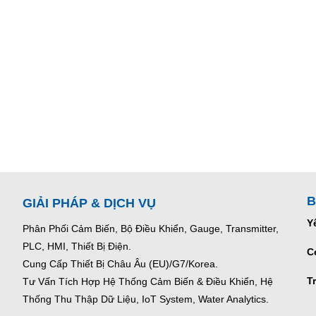
B
GIẢI PHÁP & DỊCH VỤ
Y
Phân Phối Cảm Biến, Bộ Điều Khiển, Gauge,
Transmitter,
PLC, HMI, Thiết Bị Điện.
C
Cung Cấp Thiết Bị Châu Âu (EU)/G7/Korea.
T
Tư Vấn Tích Hợp Hệ Thống Cảm Biến & Điều Khiển, Hệ
Thống Thu Thập Dữ Liệu, IoT System, Water Analytics.