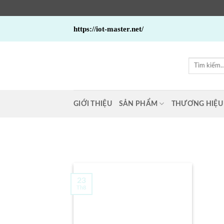
Bỏ
https://iot-master.net/
qua
nội
dung
Tìm
kiếm:
GIỚI THIỆU
SẢN PHẨM
THƯƠNG HIỆU
23
Th8