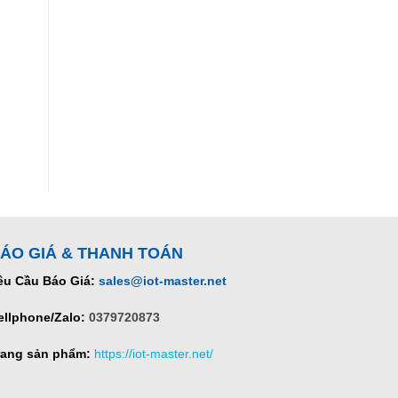
ÁO GIÁ & THANH TOÁN
êu Cầu Báo Giá:
sales@iot-master.net
ellphone/Zalo:
0379720873
rang sản phẩm:
https://iot-master.net/