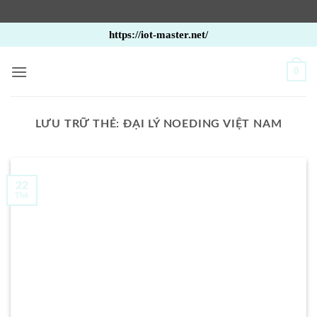
Bỏ
https://iot-master.net/
qua
nội
0
dung
LƯU TRỮ THẺ:
ĐẠI LÝ NOEDING VIỆT NAM
22
Th6