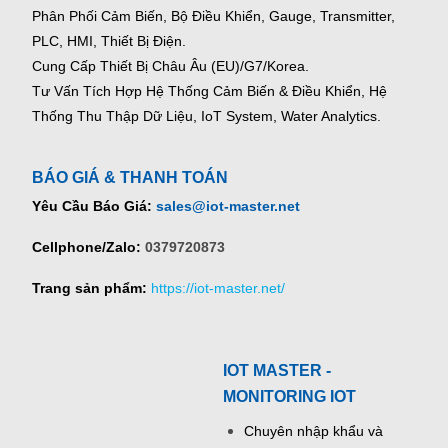
Phân Phối Cảm Biến, Bộ Điều Khiển, Gauge,
Transmitter,
PLC, HMI, Thiết Bị Điện.
Cung Cấp Thiết Bị Châu Âu (EU)/G7/Korea.
Tư Vấn Tích Hợp Hệ Thống Cảm Biến & Điều Khiển, Hệ
Thống Thu Thập Dữ Liệu, IoT System, Water Analytics.
BÁO GIÁ & THANH TOÁN
Yêu Cầu Báo Giá:
sales@iot-master.net
Cellphone/Zalo:
0379720873
Trang sản phẩm:
https://iot-master.net/
IOT MASTER -
MONITORING IOT
Chuyên nhập khẩu và