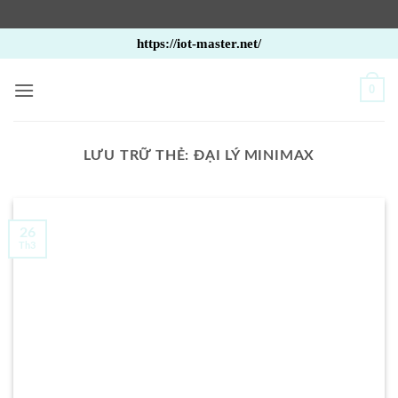
Bỏ
https://iot-master.net/
qua
nội
0
dung
LƯU TRỮ THẺ:
ĐẠI LÝ MINIMAX
26
Th3